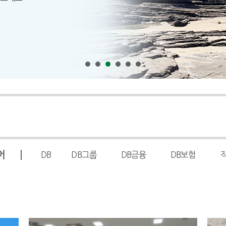
어
DB
DB그룹
DB금융
DB보험