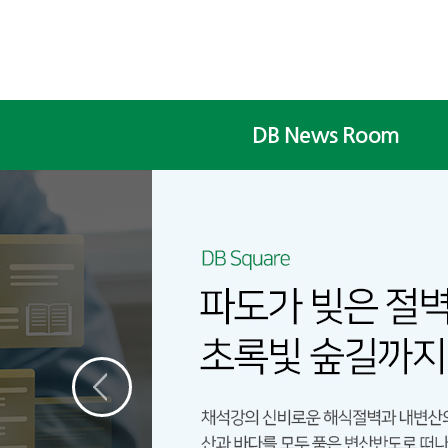
본문 바로가기
DB News Room