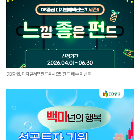
DB증권, 디지털혜택펀드# 시즌5 펀드 매수 이벤트