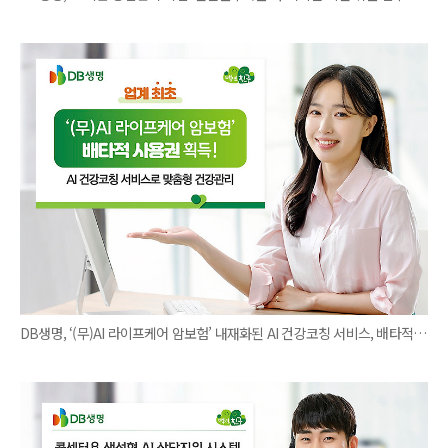
DB생명, ‘(무)AI 라이프케어 암보험’ 내재화된 AI 건강코칭 서비스, 배타적 사용권 획득