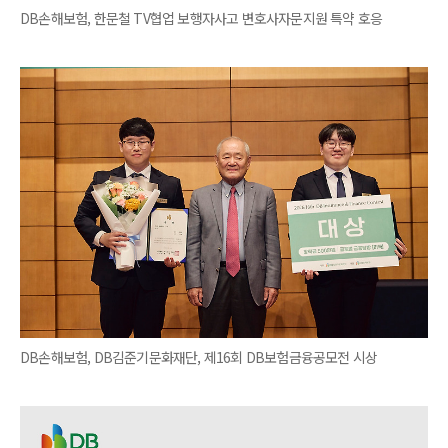
DB손해보험, 한문철 TV협업 보행자사고 변호사자문지원 특약 호응
DB손해보험, DB김준기문화재단, 제16회 DB보험금융공모전 시상