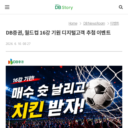
본문 바로가기
Home
DB News Room
이벤트
>
>
DB증권, 월드컵 16강 기원 디지털고객 추첨 이벤트
2026. 6. 10. 08:27