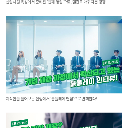
신입사원 육성에서 준비된 '인재 영입'으로, 탤런트 애퀴지션 경쟁
지식만을 물어보는 면접에서 '롤플레이 면접'으로 변화한다!