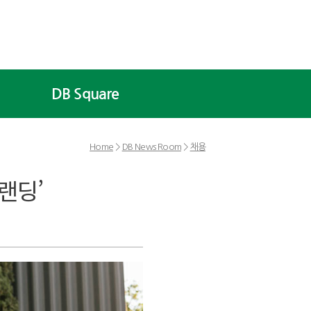
DB Square
Home
>
DB News Room
>
채용
랜딩’