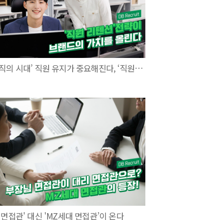
‘대퇴직의 시대’ 직원 유지가 중요해진다, ‘직원 리텐션전략’
 면접관' 대신 'MZ세대 면접관’이 온다