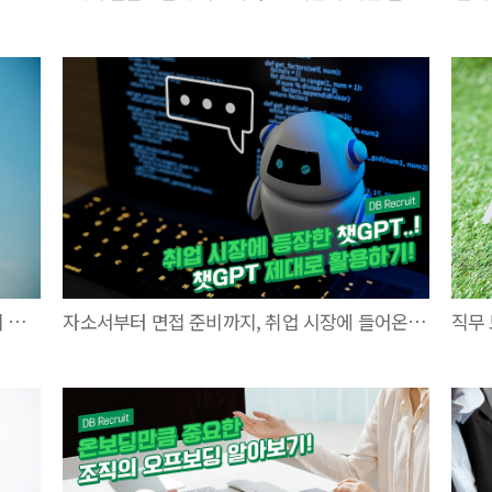
톱니바퀴가 아니라 대체 불가능한 '린치핀'이 되라!
자소서부터 면접 준비까지, 취업 시장에 들어온 챗GPT