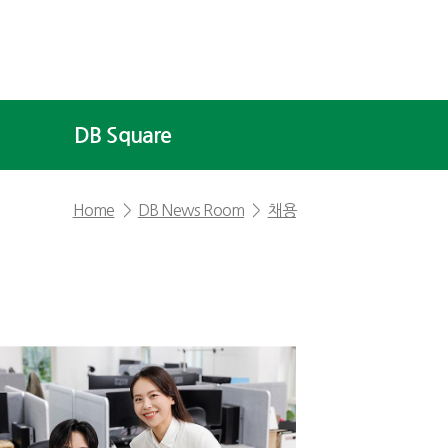
DB Square
Home
DB News Room
채용