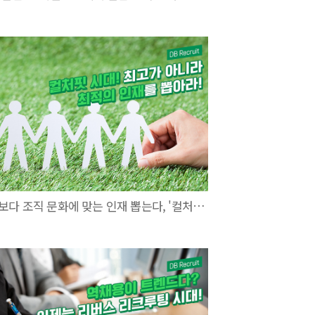
직무 보다 조직 문화에 맞는 인재 뽑는다, '컬처핏 시대'