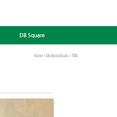
DB Square
Home
>
DB News Room
>
채용