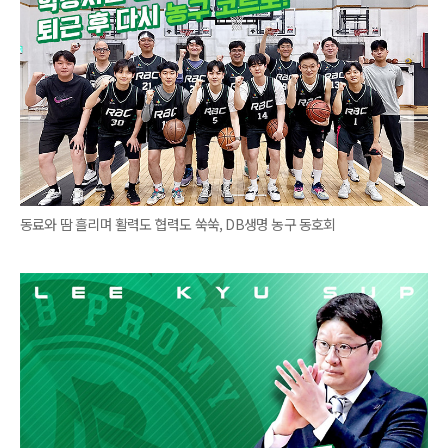
동료와 땀 흘리며 활력도 협력도 쑥쑥, DB생명 농구 동호회