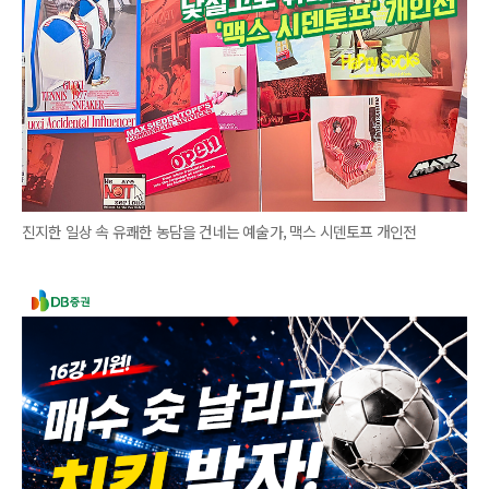
진지한 일상 속 유쾌한 농담을 건네는 예술가, 맥스 시덴토프 개인전