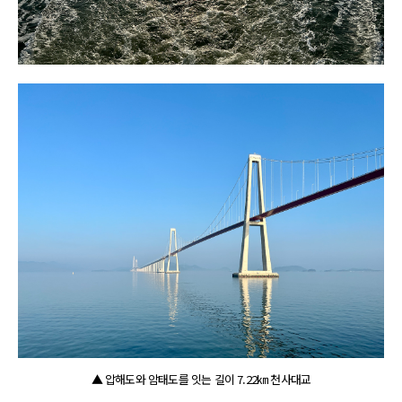
▲ 압해도와 암태도를 잇는 길이 7.22㎞ 천사대교