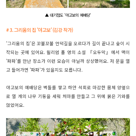
▲ 대기점도 '야고보의 예배당'
# 3. 그리움의 집 '야고보' (김강 작가)
'그리움의 집'은 꼬불꼬불 언덕길을 오르다가 길이 끝나고 숲이 시
작되는 곳에 있어요. 윌리엄 폴 영의 소설 『오두막』에서 맥이
'파파'를 만난 장소가 이런 모습이 아닐까 상상했어요. 저 문을 열
고 들어가면 '파파'가 있을지도 모릅니다.
야고보의 예배당은 벽돌를 쌓고 하얀 석회로 마감한 몸체 양옆으
로 열 개의 나무 기둥을 세워 처마를 만들고 그 위에 붉은 기와를
얹었어요.