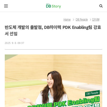
본문 바로가기
Home
DB People
인터뷰
>
>
반도체 개발의 출발점, DB하이텍 PDK Enabling팀 강효
서 선임
2025. 9. 8. 09:37