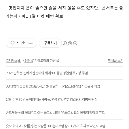
- 맛집이야 운이 좋으면 줄을 서지 않을 수도 있지만.. 콘서트는 불
가능하기에.. 1열 티켓 매번 확보!
7
구독하기
'
DB People
>
인터뷰
' 카테고리의 다른 글
전체글 보기
PB가 말하는 진짜 자산관리의 세계! DB증권 영업팀 주귀성 주임
DB생명의 든든한 안전판, 자산RM을 말하다! 리스크관리팀의 강은서 책임
은퇴 이후 30년을 책임지는 사람들, 연금영업본부 영업팀의 이병탁 팀장
반도체와 해외 영업으로 여는 글로벌 시장! DB글로벌칩의 영업팀 김형호 프로
숫자 뒤의 이야기를 읽는 사람들! DB손해보험 장기 U/W기획파트 박민지 책임