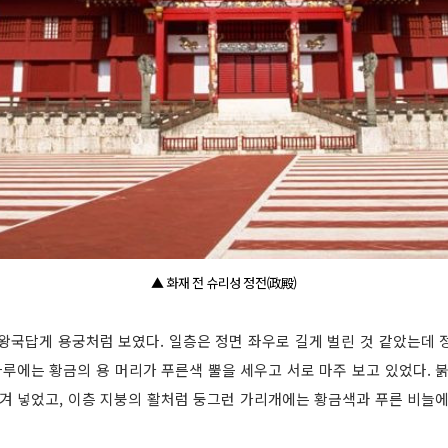
▲ 화재 전 슈리성 정전(政殿)
 왕국답게 용궁처럼 보였다. 일층은 정면 좌우로 길게 벌린 것 같았는데 
마루에는 황금의 용 머리가 푸른색 뿔을 세우고 서로 마주 보고 있었다. 
새겨 넣었고, 이층 지붕의 활처럼 둥그런 가리개에는 황금색과 푸른 비늘에