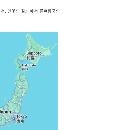
심청, 연꽃의 길』에서 류큐왕국의