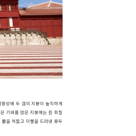
정중앙에 두 겹의 지붕이 높직하게
붉은 기와를 얹은 지붕에는 흰 회칠
 뿔을 쳐들고 이빨을 드러낸 용두