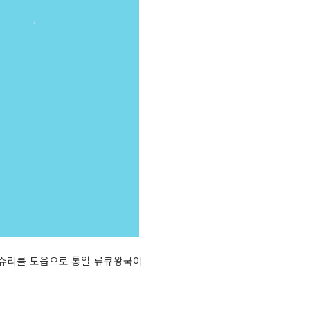
부 슈리를 도읍으로 통일 류큐왕국이