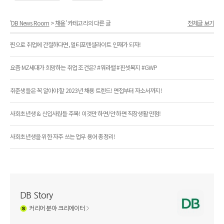
'
DB News Room
>
채용
' 카테고리의 다른 글
전체글 보기
찐으로 취업에 간절하다면, 멀티포텐셜라이트 인재가 되자!
요즘 MZ세대가 희망하는 취업 조건은? #워라밸 #핀셋복지 #GWP
취준생들은 꼭 알아야 할 2023년 채용 트렌드! 면접부터 자소서까지!
사회초년생 & 신입사원들 주목! 이것만 하면/안 하면 직장생활 만점!
사회초년생을 위한 자주 쓰는 업무 용어 총정리!
DB Story
커리어
분야 크리에이터