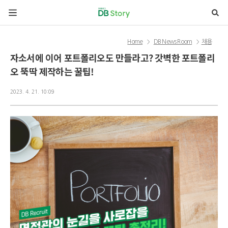
본문 바로가기
Home
DB News Room
채용
>
>
자소서에 이어 포트폴리오도 만들라고? 갓벽한 포트폴리
오 뚝딱 제작하는 꿀팁!
2023. 4. 21. 10:09