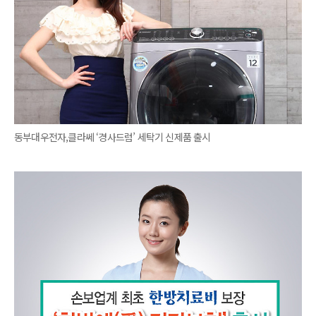
동부대우전자,클라쎄 ‘경사드럼’ 세탁기 신제품 출시