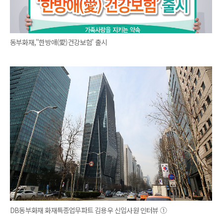
동부화재,''한방애(愛)건강보험’ 출시
DB동부화재 화재특종업무파트 김용우 신입사원 인터뷰 ①