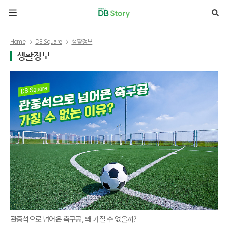
본문 바로가기
Home
DB Square
생활정보
생활정보
관중석으로 넘어온 축구공, 왜 가질 수 없을까?