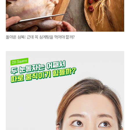
돌아온 삼복! 근데 꼭 삼계탕을 먹어야 할까?