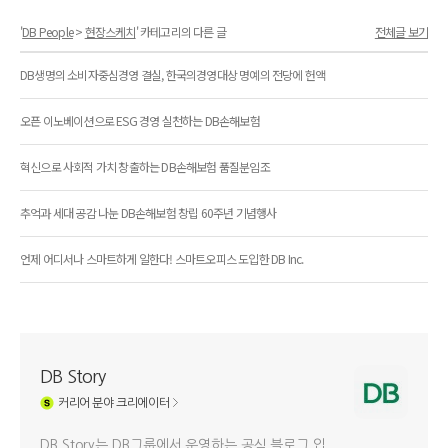
'
DB People
>
현장스케치
' 카테고리의 다른 글
전체글 보기
DB생명의 소비자중심경영 결실, 한국의경영대상 명예의 전당에 헌액
오픈 이노베이션으로 ESG 경영 실천하는 DB손해보험
혁신으로 사회적 가치 창출하는 DB손해보험 품질분임조
추억과 세대 공감 나눈 DB손해보험 창립 60주년 기념행사
언제 어디서나 스마트하게 일한다! 스마트오피스 도입한 DB Inc.
DB Story
커리어
분야 크리에이터
DB Story는 DB그룹에서 운영하는 공식 블로그 입