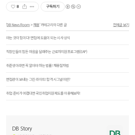
8
구독하기
'
DB News Room
>
채용
' 카테고리의 다른 글
전체글 보기
아는 것이 힘이다! 면접에 도움이 되는 시사 상식
직장인들의 힘든 마음을 달래주는 근로자지원프로그램(EAP)
취준생이라면 꼭 알아야 하는 법률! 채용절차법
면접관이 보내는 그린 라이트! 합격 시그널이란?
취업 준비가 어렵다면 국민취업지원제도를 이용해보자!
DB Story