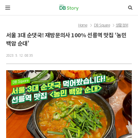
본문 바로가기
Home
DB Square
생활정보
>
>
서울 3대 순댓국! 재방문의사 100% 선릉역 맛집 ‘농민
백암 순대’
2023. 5. 12. 08:35