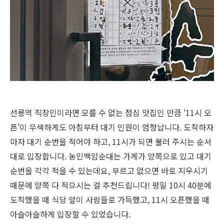
선릉역 직장인이라면 모를 수 없는 점심 맛집인 만큼
‘11
시 오
픈
’
이 무색하게도 아침부터 대기 인원이 엄청납니다
.
도착하자
마자 대기 순번을 적어야 하고
, 11
시가 되면 불러 주시는 순서
대로 입장합니다
.
농민백암순대는 가게가 양쪽으로 있고 대기
순번을 각각 적을 수 있는데요
,
부르고 없으면 바로 지우시기
때문에 양쪽 다 적으시는 걸 추천드립니다
!
평일
10
시
40
분에
도착했을 때 식당 앞이 사람들로 가득했고
, 11
시 오픈했을 때
아슬아슬하게 입장할 수 있었습니다
.