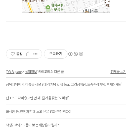
공감
구독하기
'
DB Square
>
생활정보
' 카테고리의 다른 글
전체글 보기
삼복더위에 가기 좋은 서울 3대 삼계탕 맛집 (feat. 고려삼계탕, 토속촌삼계탕, 백제삼계탕)
단 1초도 재미없으면 안 돼! 즐거움 좇는 '도파밍’
화사한 봄, 연인과 함께 보고 싶은 영화 추천 PICK!
색맹? 색약? 그들이 보는 세상은 어떨까?