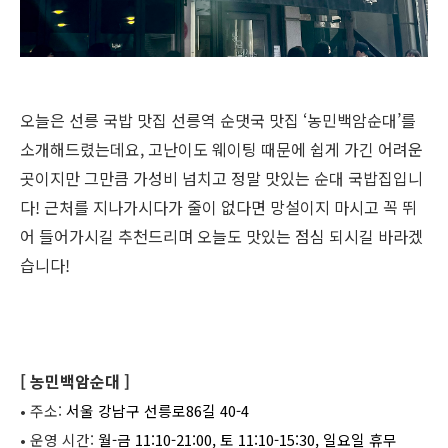
오늘은 선릉 국밥 맛집 선릉역 순댓국 맛집
‘
농민백암순대
’
를
소개해드렸는데요
,
고난이도 웨이팅 때문에 쉽게 가긴 어려운
곳이지만 그만큼 가성비 넘치고 정말 맛있는 순대 국밥집입니
다
!
근처를 지나가시다가 줄이 없다면 망설이지 마시고 꼭 뛰
어 들어가시길 추천드리며 오늘도 맛있는 점심 되시길 바라겠
습니다
!
[
농민백암순대
]
•
주소
:
서울 강남구 선릉로86길 40-4
•
운영 시간
:
월-금 11:10-21:00, 토 11:10-15:30, 일요일 휴무