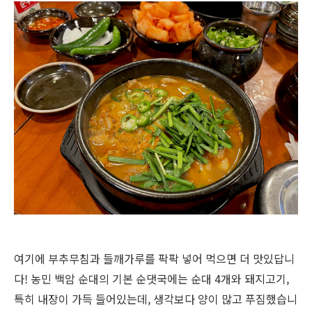
여기에 부추무침과 들깨가루를 팍팍 넣어 먹으면 더 맛있답니
다
!
농민 백암 순대의 기본 순댓국에는 순대
4
개와 돼지고기
,
특히 내장이 가득 들어있는데
,
생각보다 양이 많고 푸짐했습니