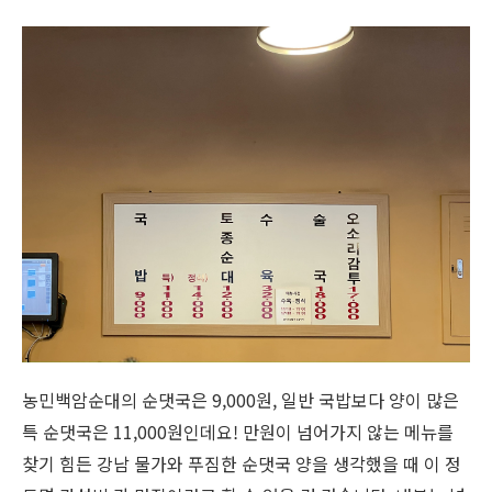
농민백암순대의 순댓국은
9,000
원
,
일반 국밥보다 양이 많은
특 순댓국은
11,000
원인데요
!
만원이 넘어가지 않는 메뉴를
찾기 힘든 강남 물가와 푸짐한 순댓국 양을 생각했을 때 이 정