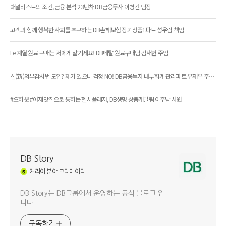
애널리스트의 조건, 금융 분석 23년차 DB금융투자 이병건 팀장
고객과 함께 행복한 사회를 추구하는 DB손해보험 장기상품1파트 성우람 책임
Fe 계열 원료 구매는 저에게 맡기세요! DB메탈 원료구매팀 김재헌 주임
신(新)외부감사법 도입? 제가 있으니 걱정 NO! DB금융투자 내부회계 관리파트 유재우 주임
#오하운 #아재맛집으로 통하는 헬시플레저, DB생명 상품개발팀 이주남 사원
DB Story
커리어
분야 크리에이터
DB Story는 DB그룹에서 운영하는 공식 블로그 입
니다
구독하기