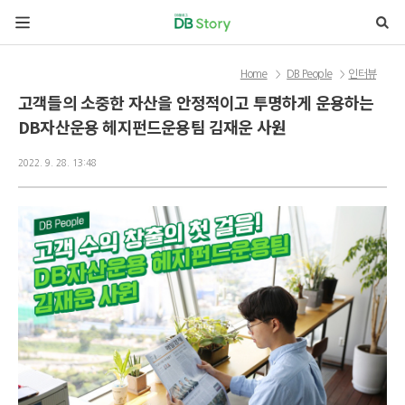
본문 바로가기
Home
DB People
인터뷰
>
>
고객들의 소중한 자산을 안정적이고 투명하게 운용하는
DB자산운용 헤지펀드운용팀 김재운 사원
2022. 9. 28. 13:48