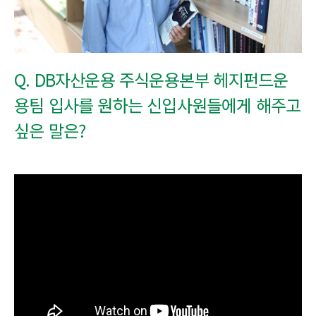
Q. DB자산운용 주식운용본부 헤지펀드운
용팀 입사를 원하는 신입사원들에게 해주고
싶은 말은?