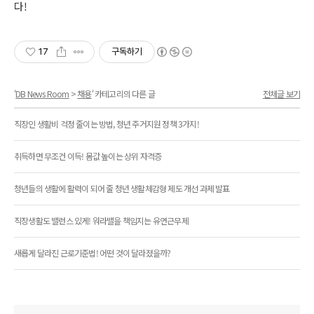
다!
17
구독하기
'
DB News Room
>
채용
' 카테고리의 다른 글
전체글 보기
직장인 생활비 걱정 줄이는 방법, 청년 주거지원 정책 3가지!
취득하면 무조건 이득! 몸값 높이는 상위 자격증
청년들의 생활에 활력이 되어 줄 청년 생활체감형 제도 개선 과제 발표
직장생활도 밸런스 있게! 워라밸을 책임지는 유연근무제
새롭게 달라진 근로기준법! 어떤 것이 달라졌을까?