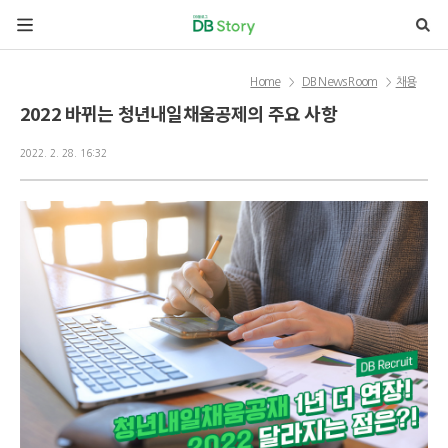
본문 바로가기
Home
DB News Room
채용
>
>
2022 바뀌는 청년내일채움공제의 주요 사항
2022. 2. 28. 16:32