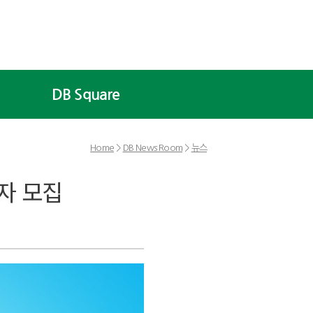
DB Square
Home
>
DB News Room
>
뉴스
자 모집